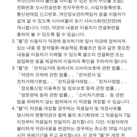
주소(소비자의 불만을 처리할 수 있는 곳의 주소를 포함),
전화번호·모사전송번호·전자우편주소, 사업자등록번호,
통신판매업 신고번호, 개인정보관리책임자 등을 이용자가
쉽게 알 수 있도록 사이버몰의 초기 서비스화면(전면)에
게시합니다. 다만, 약관의 내용은 이용자가 연결화면을
통하여 볼 수 있도록 할 수 있습니다.
"몰"은 이용자가 약관에 동의하기에 앞서 약관에 정하여져
있는 내용 중 청약철회·배송책임·환불조건 등과 같은 중요한
내용을 이용자가 이해할 수 있도록 별도의 연결화면 또는
팝업화면 등을 제공하여 이용자의 확인을 구하여야 합니다.
"몰"은 「전자상거래 등에서의 소비자보호에 관한 법률」,
「약관의 규제에 관한 법률」, 「전자문서 및
전자거래기본법」, 「전자금융거래법」, 「전자서명법」,
「정보통신망 이용촉진 및 정보보호 등에 관한 법률」,
「방문판매 등에 관한 법률」, 「소비자기본법」 등 관련
법을 위배하지 않는 범위에서 이 약관을 개정할 수 있습니다.
"몰"이 약관을 개정할 경우에는 적용일자 및 개정사유를
명시하여 현행약관과 함께 몰의 초기화면에 그 적용일자 7일
이전부터 적용일자 전일까지 공지합니다. 다만, 이용자에게
불리하게 약관내용을 변경하는 경우에는 최소한 30일 이상의
사전 유예기간을 두고 공지합니다. 이 경우 "몰“은 개정 전