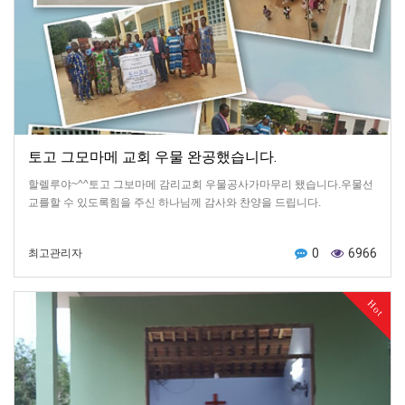
토고 그모마메 교회 우물 완공했습니다.
할렐루야~^^토고 그보마메 감리교회 우물공사가마무리 됐습니다.우물선
교를할 수 있도록힘을 주신 하나님께 감사와 찬양을 드립니다.
0
6966
최고관리자
Hot