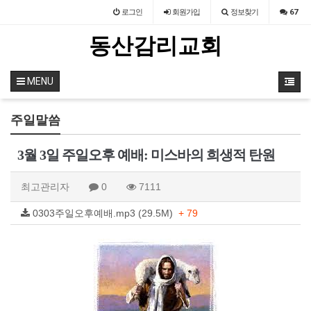
로그인
회원
가입
정보찾기
67
동산감리교회
MENU
주일말씀
3월 3일 주일오후 예배: 미스바의 희생적 탄원
최고관리자
0
7111
0303주일오후예배.mp3 (29.5M)
+ 79