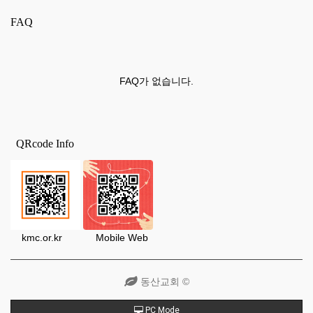
FAQ
FAQ가 없습니다.
QRcode Info
kmc.or.kr Mobile Web
동산교회 ©
PC Mode