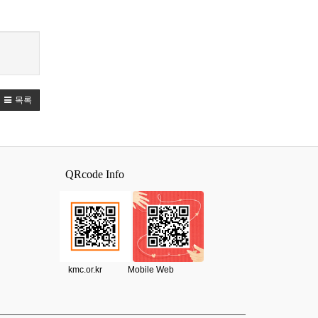
목록
QRcode Info
kmc.or.kr Mobile Web