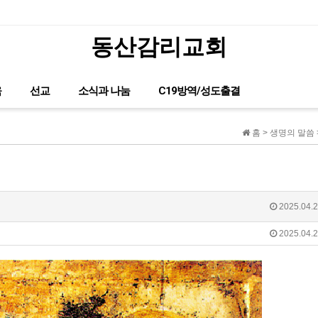
동산감리교회
글이 없습니다.
육
선교
소식과 나눔
C19방역/성도출결
홈 > 생명의 말씀
2025.04.2
2025.04.2