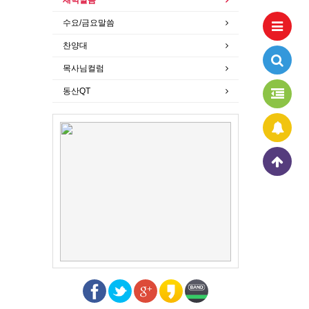
수요/금요말씀
찬양대
목사님컬럼
동산QT