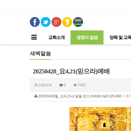
교회소개
생명의 말씀
양육 및 교
새벽말씀
20250428_요4,21(믿으라)예배
최고관리자
0
7421
20250428월_요4,21내 말을 믿으라예배.mp3 (29.4M)
+ 67