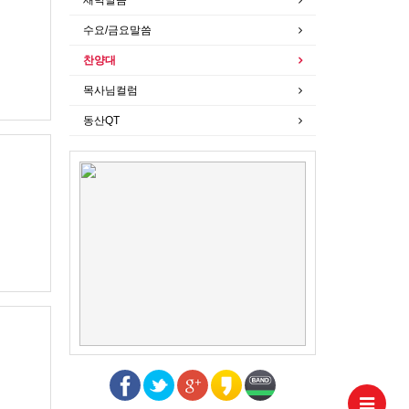
수요/금요말씀
찬양대
목사님컬럼
동산QT