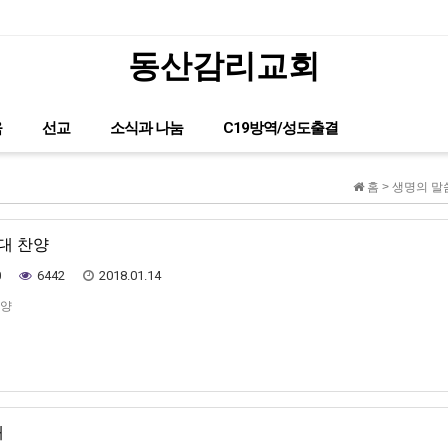
동산감리교회
글이 없습니다.
육
선교
소식과 나눔
C19방역/성도출결
홈 > 생명의 말
가대 찬양
0
6442
2018.01.14
찬양
대