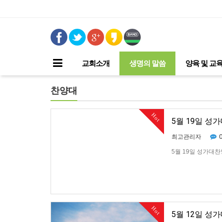
교회소개
생명의 말씀
양육 및 교
찬양대
Hot
5월 19일 성
최고관리자
5월 19일 성가대찬
Hot
5월 12일 성