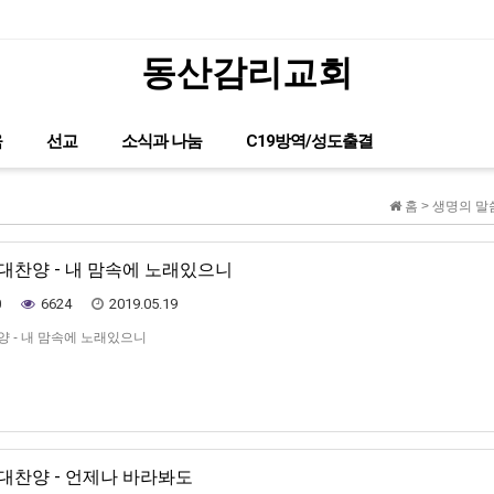
동산감리교회
글이 없습니다.
육
선교
소식과 나눔
C19방역/성도출결
홈 > 생명의 말
가대찬양 - 내 맘속에 노래있으니
0
6624
2019.05.19
양 - 내 맘속에 노래있으니
가대찬양 - 언제나 바라봐도