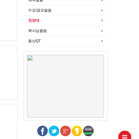
수요/금요말씀
찬양대
목사님컬럼
동산QT