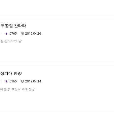
1일 부활절 칸타타
0
6765
2019.04.26
활절 칸타타"그 날"
일 성가대 찬양
0
6165
2019.04.14
대 찬양- 호산나 주께 찬양 -