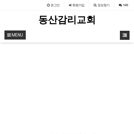
로그인
회원
가입
정보찾기
141
동산감리교회
MENU