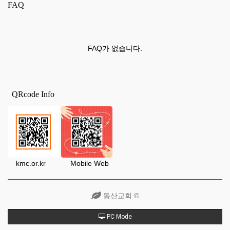
FAQ
FAQ가 없습니다.
QRcode Info
kmc.or.kr Mobile Web
동산교회 ©
PC Mode