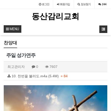
로그인
회원
가입
정보찾기
244
동산감리교회
MENU
찬양대
주일 성가연주
최고관리자
0
7607
10. 천번을 불러도.m4a (5.4M)
+ 84